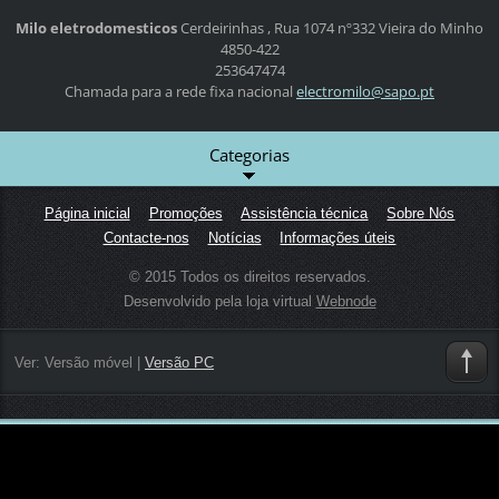
Milo eletrodomesticos
Cerdeirinhas , Rua 1074 nº332
Vieira do Minho
4850-422
253647474
Chamada para a rede fixa nacional
electrom
ilo@sapo
.pt
Categorias
Página inicial
Promoções
Assistência técnica
Sobre Nós
Contacte-nos
Notícias
Informações úteis
© 2015 Todos os direitos reservados.
Desenvolvido pela loja virtual
Webnode
Ver:
Versão móvel
|
Versão PC