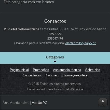
Esta categoria está em branco.
Contactos
Milo eletrodomesticos
Cerdeirinhas , Rua 1074 nº332
Vieira do Minho
4850-422
253647474
Chamada para a rede fixa nacional
electrom
ilo@sapo
.pt
Categorias
Página inicial
Promoções
Assistência técnica
Sobre Nós
Contacte-nos
Notícias
Informações úteis
© 2015 Todos os direitos reservados.
Desenvolvido pela loja virtual
Webnode
Ver:
Versão móvel
|
Versão PC