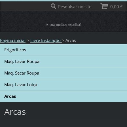
Pesquisar no site
0,00 €
A sua melhor escolha!
Página inicial
>
Livre Instalação
>
Arcas
Frigoríficos
Maq. Lavar Roupa
Maq. Secar Roupa
Maq. Lavar Loiça
Arcas
Arcas